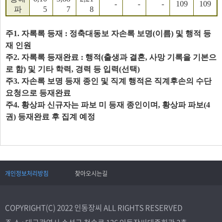
-
-
-
109
109
파
5
7
8
주1. 자록록 등재 : 정축대동보 자손록 보명(이름) 및 행적 등
재 인원
주2. 자록록 등재완료 : 행적(출생과 결혼, 사망 기록을 기본으
로 함) 및 기타 학력, 경력 등 입력(선택)
주3. 자손록 보명 등재 종인 및 직계 행적은 직계후손의 수단
요청으로 등재완료
주4. 황상파 신규자는 파보 미 등재 종인이며, 황상파 파보(4
권) 등재완료 후 집계 예정
개인정보처리방침
찾아오시는길
COPYRIGHT(C) 2022 인동장씨 ALL RIGHTS RESERVED