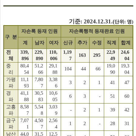
기준: 2024.12.31.(
단위: 명)
자손록 등재 인원
자손록행적 등재완료 인원
구 분
계
남자
여자
신규
추가
수정
직계
합계
전
339,
229,
110,
1,19
22,9
24,6
163
295
체
896
890
006
7
49
04
중
80,4
51,2
29,1
19,0
19,3
104
44
66
리
54
66
88
90
04
가평
11,1
7,80
3,38
3
2
1
41
47
파
93
7
6
경
41,1
30,5
10,6
6
3
-
51
60
파
88
83
05
고흥
8,58
5,54
3,03
-
2
1
39
42
파
7
8
9
금구
7,07
4,50
2,56
1
2
-
28
31
파
1
7
4
남산
44,0
31,5
12,5