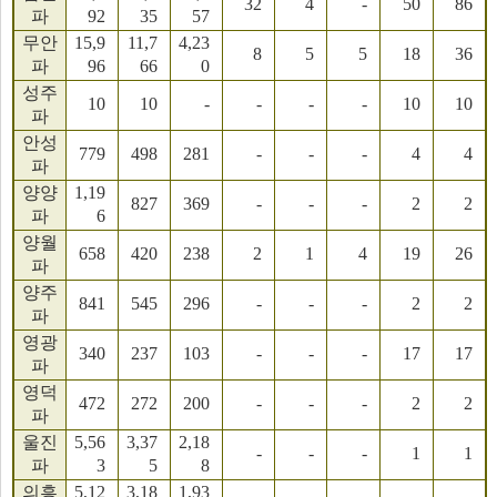
32
4
-
50
86
파
92
35
57
무안
15,9
11,7
4,23
8
5
5
18
36
파
96
66
0
성주
10
10
-
-
-
-
10
10
파
안성
779
498
281
-
-
-
4
4
파
양양
1,19
827
369
-
-
-
2
2
파
6
양월
658
420
238
2
1
4
19
26
파
양주
841
545
296
-
-
-
2
2
파
영광
340
237
103
-
-
-
17
17
파
영덕
472
272
200
-
-
-
2
2
파
울진
5,56
3,37
2,18
-
-
-
1
1
파
3
5
8
의흥
5,12
3,18
1,93