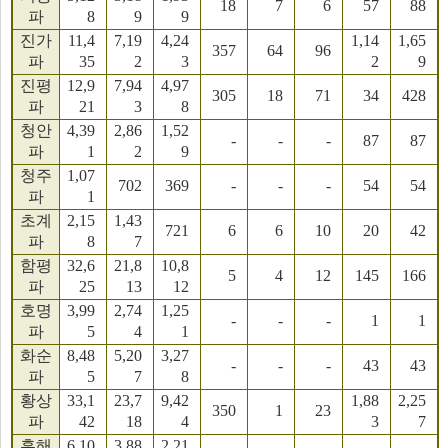
18
7
6
57
88
파
8
9
9
진가
11,4
7,19
4,24
1,14
1,65
357
64
96
파
35
2
3
2
9
진평
12,9
7,94
4,97
305
18
71
34
428
파
21
3
8
청안
4,39
2,86
1,52
-
-
-
87
87
파
1
2
9
청주
1,07
702
369
-
-
-
54
54
파
1
초계
2,15
1,43
721
6
6
10
20
42
파
8
7
함평
32,6
21,8
10,8
5
4
12
145
166
파
25
13
12
호명
3,99
2,74
1,25
-
-
-
1
1
파
5
4
1
화순
8,48
5,20
3,27
-
-
-
43
43
파
5
7
8
황상
33,1
23,7
9,42
1,88
2,25
350
1
23
파
42
18
4
3
7
흥해
6,10
3,88
2,21