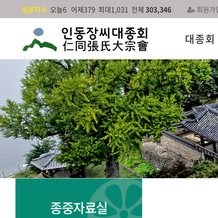
방문자수
오늘6 어제379 최대1,031 전체
303,346
회원가
대종회
종중자료실