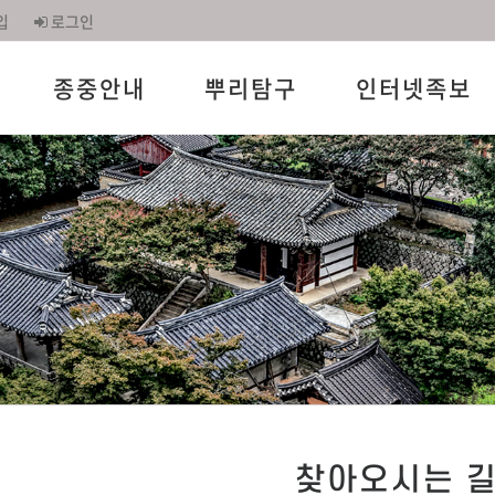
입
로그인
종중안내
뿌리탐구
인터넷족보
찾아오시는 