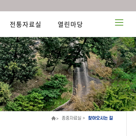
전통자료실
열린마당
종중자료실 >
찾아오시는 길
>
길