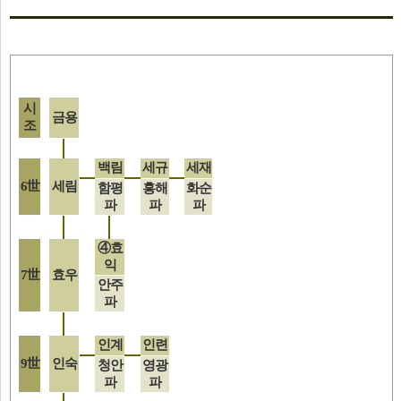
시
금용
조
백림
세규
세재
6世
세림
함평
흥해
화순
파
파
파
④효
익
7世
효우
안주
파
인계
인련
9世
인숙
청안
영광
파
파