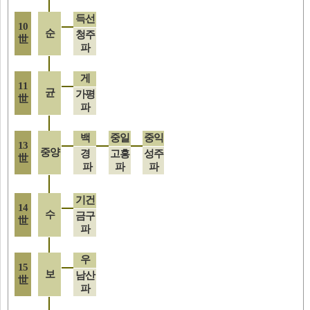
득선
10
순
청주
世
파
게
11
균
가평
世
파
백
중일
중익
13
중양
경
고흥
성주
世
파
파
파
기건
14
수
금구
世
파
우
15
보
남산
世
파