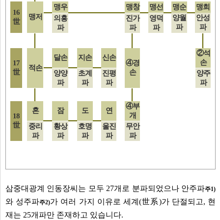
맹우
맹창
맹선
맹순
맹희
16
맹저
양월
안성
의흥
진가
영덕
世
파
파
파
파
파
②석
달손
지손
신손
손
17
④경
적손
世
손
양양
초계
진평
양주
파
파
파
파
④부
혼
잠
도
연
개
18
世
중리
황상
호명
울진
무안
파
파
파
파
파
삼중대광계 인동장씨는 모두 27개로 분파되었으나 안주파
주1)
와 성주파
가 여러 가지 이유로 세계(世系)가 단절되고, 현
주
2)
재는 25개파만 존재하고 있습니다.